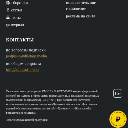
📚 сборники
пользовательское
соглашение
📄 статьи
реклама на сайте
🕹️ тесты
📖 журнал
КОНТАКТЫ
по вопросам подписки
podpiska@diletant.media
по общим вопросам
info@diletant.media
Свидетельство о регистрации СМИ Эл №ФС77-62623 выдано федеральной
16+
службой по надзору в сфере связи, информационных технологий и массовых
коммуникаций (Роскомнадзор) 31.07.2015 При полном или частичном
использовании материалов ссылка на «Дилетант» обязательна. Для сетевых
изданий обязательна гиперссылка на сайт «Дилетант» — diletant.media.
Разработано в
notamedia
Знакс информационной продукции: