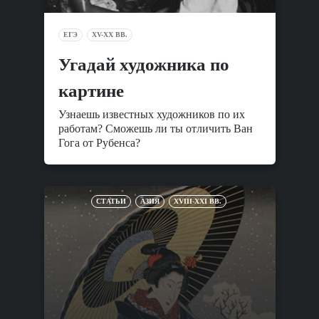
ЕГЭ
XV-XX ВВ.
Угадай художника по
картине
Узнаешь известных художников по их
работам? Сможешь ли ты отличить Ван
Гога от Рубенса?
СТАТЬИ
АЗИЯ
XVIII-XXI ВВ.