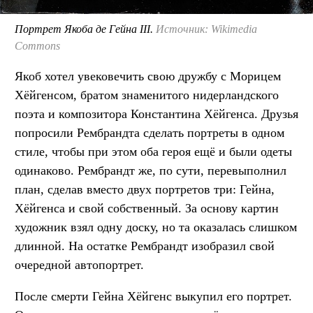
Портрет Якоба де Гейна III.
Источник: Wikimedia
Commons
Якоб хотел увековечить свою дружбу с Морицем
Хёйгенсом, братом знаменитого нидерландского
поэта и композитора Константина Хёйгенса. Друзья
попросили Рембрандта сделать портреты в одном
стиле, чтобы при этом оба героя ещё и были одеты
одинаково. Рембрандт же, по сути, перевыполнил
план, сделав вместо двух портретов три: Гейна,
Хёйгенса и свой собственный. За основу картин
художник взял одну доску, но та оказалась слишком
длинной. На остатке Рембрандт изобразил свой
очередной автопортрет.
После смерти Гейна Хёйгенс выкупил его портрет.