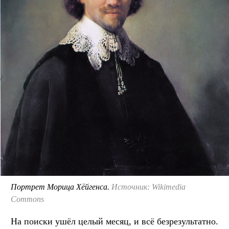
Портрет Морица Хёйгенса.
Источник: Wikimedia
Commons
На поиски ушёл целый месяц, и всё безрезультатно.