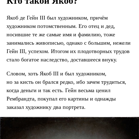
Кто такой Якоб?
Якоб де Гейн III был художником, причём
художником потомственным. Его отец и дед,
носившие те же самые имя и фамилию, тоже
занимались живописью, однако с большим, нежели
Гейн III, успехом. Итогом их плодотворных трудов
стало богатое наследство, доставшееся внуку.
Словом, хоть Якоб III и был художником,
но за кисть он брался редко, ибо зачем трудиться,
когда деньги и так есть. Гейн весьма ценил
Рембрандта, покупал его картины и однажды
заказал художнику два портрета.