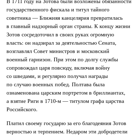
В 1711 году на Зотова были возложены обязанности
государственного фискала и титул тайного
советника — Ближняя канцелярия превратилась
в главный надзорный орган страны. К концу жизни
Зотов сосредоточил в своих руках огромную
власть: он надзирал за деятельностью Сената,
возглавлял Совет министров и московский
военный гарнизон. При этом по долгу службы
сопровождал царя повсюду, включая войну
со шведами, и регулярно получал награды
по случаю военных побед. Полтава была
ознаменована царским портретом в бриллиантах,
а взятие Риги в 1710-м — титулом графа царства
Российского.
Платил своему государю за его благодеяния Зотов
верностью и терпением. Недаром эти добродетели