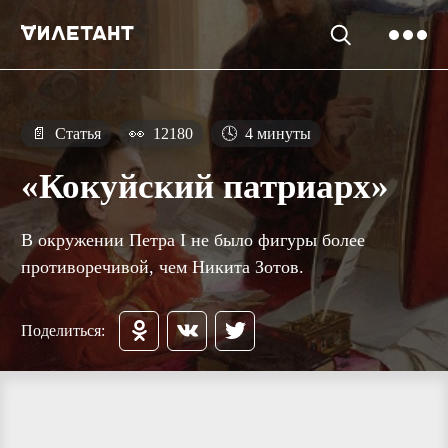
📄
Статья
👀
12180
🕓
4 минуты
«Кокуйский патриарх»
В окружении Петра I не было фигуры более
противоречивой, чем Никита Зотов.
Поделиться: