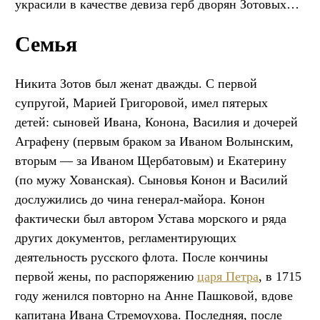
украсили в качестве девиза герб дворян Зотовых…
Семья
Никита Зотов был женат дважды. С первой
супругой, Марией Григоровой, имел пятерых
детей: сыновей Ивана, Конона, Василия и дочерей
Аграфену (первым браком за Иваном Волынским,
вторым — за Иваном Щербатовым) и Екатерину
(по мужу Хованская). Сыновья Конон и Василий
дослужились до чина генерал-майора. Конон
фактически был автором Устава морского и ряда
других документов, регламентирующих
деятельность русского флота. После кончины
первой жены, по распоряжению
царя Петра
, в 1715
году женился повторно на Анне Пашковой, вдове
капитана Ивана Стремоухова. Последняя, после