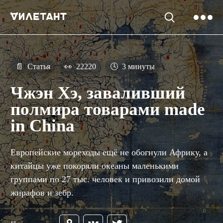
📄
Статья
👀
22220
🕓
3 минуты
Чжэн Хэ, заваливший
полмира товарами made
in China
Европейские мореходы ещё не обогнули Африку, а
китайцы уже покоряли океаны маленькими
группами по 27 тыс. человек и привозили домой
жирафов и зебр.