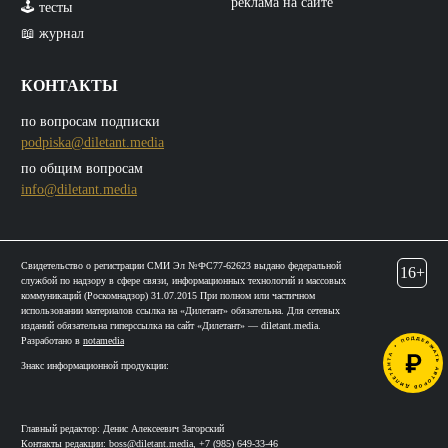
реклама на сайте
🕹️ тесты
📖 журнал
КОНТАКТЫ
по вопросам подписки
podpiska@diletant.media
по общим вопросам
info@diletant.media
Свидетельство о регистрации СМИ Эл №ФС77-62623 выдано федеральной
16+
службой по надзору в сфере связи, информационных технологий и массовых
коммуникаций (Роскомнадзор) 31.07.2015 При полном или частичном
использовании материалов ссылка на «Дилетант» обязательна. Для сетевых
изданий обязательна гиперссылка на сайт «Дилетант» — diletant.media.
Разработано в
notamedia
Знакс информационной продукции:
Главный редактор: Денис Алексеевич Загорский
Контакты редакции:
boss@diletant.media
,
+7 (985) 649-33-46