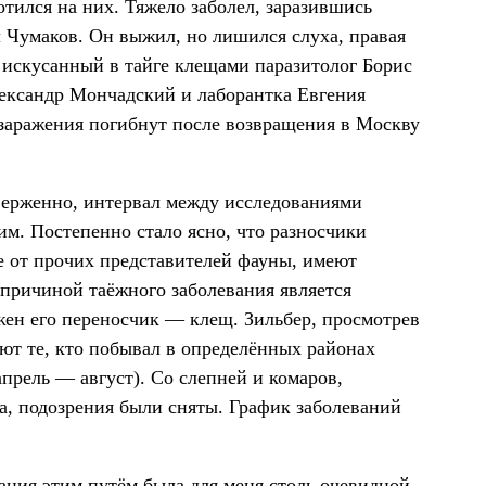
отился на них. Тяжело заболел, заразившись
 Чумаков. Он выжил, но лишился слуха, правая
 искусанный в тайге клещами паразитолог Борис
лександр Мончадский и лаборантка Евгения
заражения погибнут после возвращения в Москву
верженно, интервал между исследованиями
им. Постепенно стало ясно, что разносчики
 от прочих представителей фауны, имеют
 причиной таёжного заболевания является
жен его переносчик — клещ. Зильбер, просмотрев
ают те, кто побывал в определённых районах
апрель — август). Со слепней и комаров,
да, подозрения были сняты. График заболеваний
ания этим путём была для меня столь очевидной,