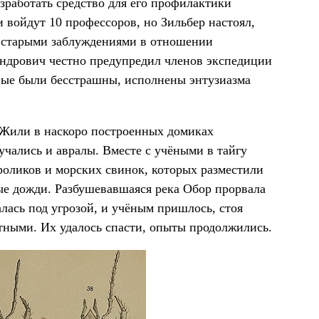
азработать средство для его профилактики
и войдут 10 профессоров, но Зильбер настоял,
е старыми заблуждениями в отношении
андрович честно предупредил членов экспедиции
ные были бесстрашны, исполнены энтузиазма
. Жили в наскоро построенных домиках
лучались и авралы. Вместе с учёными в тайгу
роликов и морских свинок, которых разместили
ые дожди. Разбушевавшаяся река Обор прорвала
алась под угрозой, и учёным пришлось, стоя
отными. Их удалось спасти, опыты продолжились.