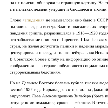
на их поиски, обнаружили страшную картину. На с
а в палатках лежали умершие и бьющиеся в агони
Слово «
эпидемия
» не называлось: оно было в СССР
пытались везде и всегда. Власти опасались их неп
пандемия гриппа, разразившаяся в 1918—1920 годах
что заболевание пришло с Пиренеев. Шла Первая м
стран, не желая допустить паники и падения мораль
цензурировали прессу, и только нейтральная Испан
В Советском Союзе к табу на информацию об эпиде
соображения — в стране победившего социализма 
старорежимным бедствиям.
Но на Дальнем Востоке болезнь губила тысячи людей
весной 1937 года Наркомздрав отправил на Дальни
вирусолога Льва Александровича Зильбера (брата 
отпущено минимальное, сроки — жёсткие. В течен