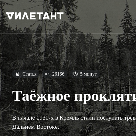
📄
Статья
👀
26166
🕓
5 минут
Таёжное проклят
В начале 1930-х в Кремль стали поступать тре
Дальнем Востоке.