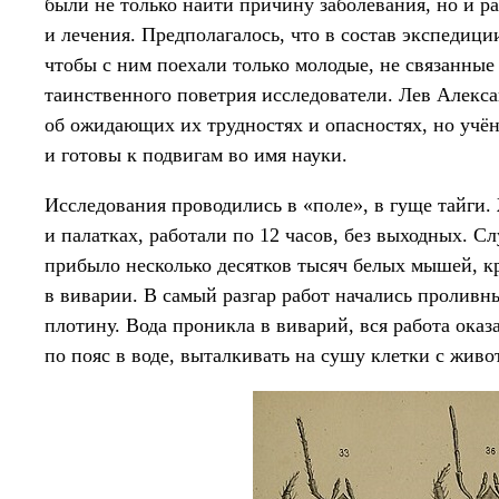
были не только найти причину заболевания, но и р
и лечения. Предполагалось, что в состав экспедици
чтобы с ним поехали только молодые, не связанны
таинственного поветрия исследователи. Лев Алекс
об ожидающих их трудностях и опасностях, но учё
и готовы к подвигам во имя науки.
Исследования проводились в «поле», в гуще тайги
и палатках, работали по 12 часов, без выходных. С
прибыло несколько десятков тысяч белых мышей, к
в виварии. В самый разгар работ начались проливн
плотину. Вода проникла в виварий, вся работа оказ
по пояс в воде, выталкивать на сушу клетки с жив