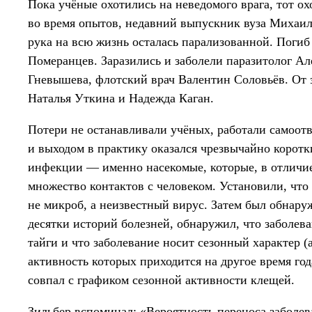
Пока учёные охотились на неведомого врага, тот ох
во время опытов, недавний выпускник вуза Михаил
рука на всю жизнь осталась парализованной. Погиб
Померанцев. Заразились и заболели паразитолог А
Гневышева, флотский врач Валентин Соловьёв. От 
Наталья Уткина и Надежда Каган.
Потери не останавливали учёных, работали самоот
и выходом в практику оказался чрезвычайно коротк
инфекции — именно насекомые, которые, в отличие
множество контактов с человеком. Установили, что
не микроб, а неизвестный вирус. Затем был обнару
десятки историй болезней, обнаружил, что заболев
тайги и что заболевание носит сезонный характер (
активность которых приходится на другое время го
совпал с графиком сезонной активности клещей.
Зильбер вспоминал: «Вероятность переноса заболев