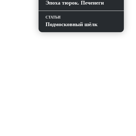
Эпоха тюрок. Печенеги
СТАТЬИ
Подмосковный шёлк