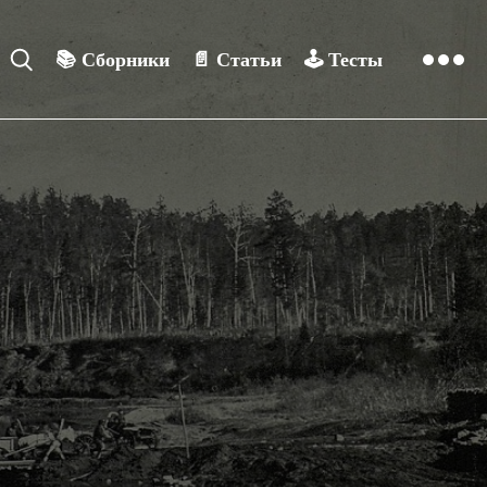
📚
Сборники
📄
Статьи
🕹️
Тесты