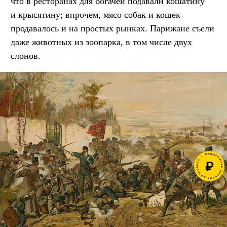
что в ресторанах для богачей подавали кошатину
и крысятину; впрочем, мясо собак и кошек
продавалось и на простых рынках. Парижане съели
даже животных из зоопарка, в том числе двух
слонов.