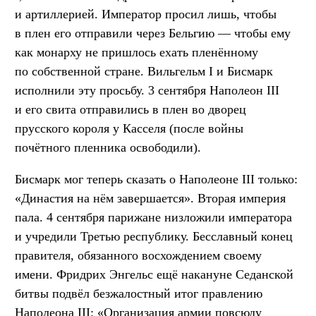
и артиллерией. Император просил лишь, чтобы
в плен его отправили через Бельгию — чтобы ему
как монарху не пришлось ехать пленённому
по собственной стране. Вильгельм I и Бисмарк
исполнили эту просьбу. 3 сентября Наполеон III
и его свита отправились в плен во дворец
прусского короля у Касселя (после войны
почётного пленника освободили).
Бисмарк мог теперь сказать о Наполеоне III только:
«Династия на нём завершается». Вторая империя
пала. 4 сентября парижане низложили императора
и учредили Третью республику. Бесславный конец
правителя, обязанного восхождением своему
имени. Фридрих Энгельс ещё накануне Седанской
битвы подвёл безжалостный итог правлению
Наполеона III: «Организация армии повсюду