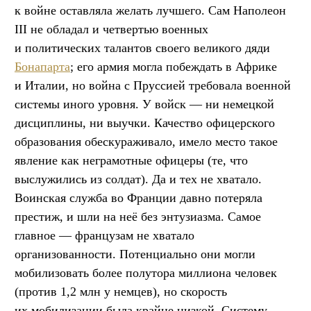
к войне оставляла желать лучшего. Сам Наполеон
III не обладал и четвертью военных
и политических талантов своего великого дяди
Бонапарта
; его армия могла побеждать в Африке
и Италии, но война с Пруссией требовала военной
системы иного уровня. У войск — ни немецкой
дисциплины, ни выучки. Качество офицерского
образования обескураживало, имело место такое
явление как неграмотные офицеры (те, что
выслужились из солдат). Да и тех не хватало.
Воинская служба во Франции давно потеряла
престиж, и шли на неё без энтузиазма. Самое
главное — французам не хватало
организованности. Потенциально они могли
мобилизовать более полутора миллиона человек
(против 1,2 млн у немцев), но скорость
их мобилизации была крайне низкой. Систему