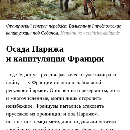
Французский генерал передаёт Вильгельму I предложение
капитуляции под Седаном.
Источник: geschichte-abitur.de
Осада Парижа
и капитуляция Франции
Под Седаном Пруссия фактически уже выиграла
войну — у Франции не осталось большой
регулярной армии. Ополченцы и резервисты, хоть
и многочисленные, могли лишь отсрочить
неизбежное. Французы пытались атаковать
пруссаков из провинции и под Парижем,
но тщетно: немцы методично подавляли остатки
армейских частей и ополченцев. Нельзя, однако,