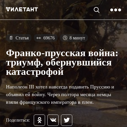
📄
Статья
👀
69676
🕓
8 минут
Франко-прусская война:
триумф, обернувшийся
катастрофой
Наполеон III хотел навсегда подавить Пруссию и
объявил ей войну. Через полтора месяца немцы
взяли французского императора в плен.
Поделиться: