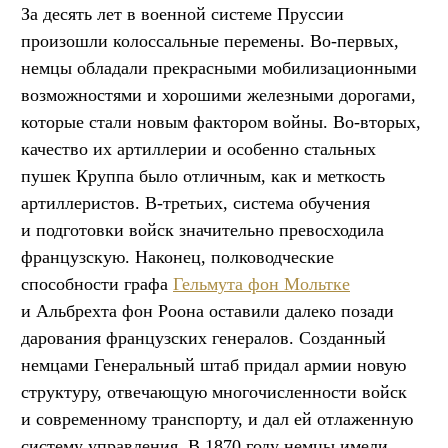
За десять лет в военной системе Пруссии
произошли колоссальные перемены. Во-первых,
немцы обладали прекрасными мобилизационными
возможностями и хорошими железными дорогами,
которые стали новым фактором войны. Во-вторых,
качество их артиллерии и особенно стальных
пушек Круппа было отличным, как и меткость
артиллеристов. В-третьих, система обучения
и подготовки войск значительно превосходила
французскую. Наконец, полководческие
способности графа
Гельмута фон Мольтке
и Альбрехта фон Роона оставили далеко позади
дарования французских генералов. Созданный
немцами Генеральный штаб придал армии новую
структуру, отвечающую многочисленности войск
и современному транспорту, и дал ей отлаженную
систему управления. В 1870 году немцы имели