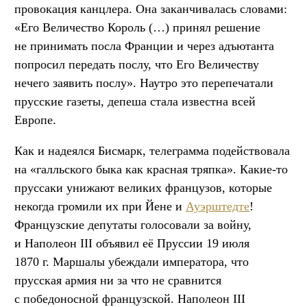
провокация канцлера. Она заканчивалась словами:
«Его Величество Король (…) принял решение
не принимать посла Франции и через адъютанта
попросил передать послу, что Его Величеству
нечего заявить послу». Наутро это перепечатали
прусские газеты, депеша стала известна всей
Европе.
Как и надеялся Бисмарк, телеграмма подействовала
на «галльского быка как красная тряпка». Какие-то
пруссаки унижают великих французов, которые
некогда громили их при Йене и
Ауэрштедте
!
Французские депутаты голосовали за войну,
и Наполеон III объявил её Пруссии 19 июля
1870 г. Маршалы убеждали императора, что
прусская армия ни за что не сравнится
с победоносной французской. Наполеон III