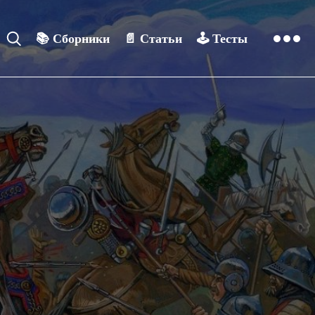
📚
Сборники
📄
Статьи
🕹️
Тесты