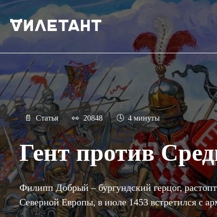
📄
Статья
👀
20848
🕓
4 минуты
Гент против Сред
Филипп Добрый – бургундский герцог, растопт
Северной Европы, в июле 1453 встретился с ар