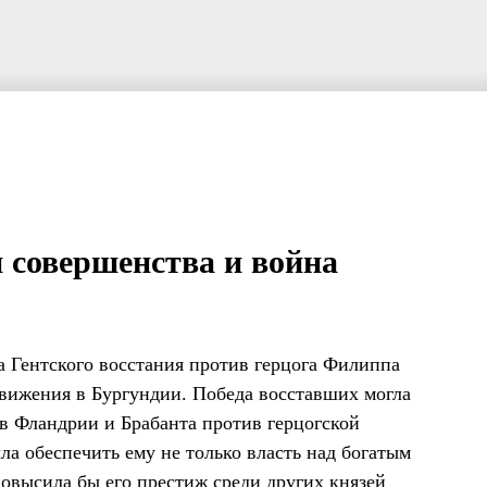
 совершенства и война
а Гентского восстания против герцога Филиппа
 движения в Бургундии. Победа восставших могла
в Фландрии и Брабанта против герцогской
а обеспечить ему не только власть над богатым
повысила бы его престиж среди других князей