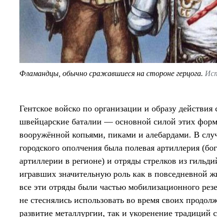
Фламандцы, обычно сражавшиеся на стороне герцога.
Ист
Гентское войско по организации и образу действия
швейцарские баталии — основной силой этих форм
вооружённой копьями, пиками и алебардами. В слу
городского ополчения была полевая артиллерия (бо
артиллерии в регионе) и отряды стрелков из гильд
игравших значительную роль как в повседневной жи
все эти отряды были частью мобилизационного резе
не стеснялись использовать во время своих продол
развитие металлургии, так и укоренение традиций