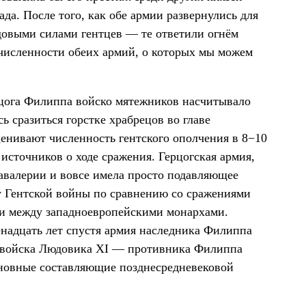
ада. После того, как обе армии развернулись для
едовыми силами гентцев — те ответили огнём
 численности обеих армий, о которых мы можем
рцога Филиппа войско мятежников насчитывало
сь сразиться горстке храбрецов во главе
нивают численность гентского ополчения в 8−10
 источников о ходе сражения. Герцогская армия,
кавалерии и вовсе имела просто подавляющее
у Гентской войны по сравнению со сражениями
и между западноевропейскими монархами.
адцать лет спустя армия наследника Филиппа
т войска Людовика XI — противника Филиппа
сновные составляющие позднесредневековой