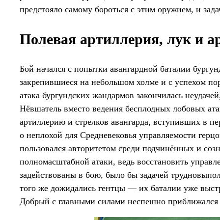
предстояло самому бороться с этим оружием, и зада
Полевая артиллерия, лук и а
Бой начался с попытки авангардной баталии бургу
закрепившиеся на небольшом холме и с успехом по
атака бургундских жандармов закончилась неудаче
Нёвшатель вместо ведения бесплодных лобовых ата
артиллерию и стрелков авангарда, вступивших в пе
о неплохой для Средневековья управляемости герцо
пользовался авторитетом среди подчинённых и созн
полномасштабной атаки, ведь восстановить управле
задействованы в бою, было бы задачей трудновыпо
того же дожидались гентцы — их баталии уже выст
Добрый с главными силами неспешно приближался 