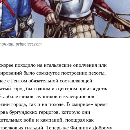
очник: printerest.com
 скорее походило на итальянские ополчения или
ирований было сомкнутое построение пехоты,
чае с Гентом обязательной составляющей
гатый город был одним из центром производства
ий арбалетчиков, лучников и кулевринеров
зни города, так и на походе. В «мирное» время
рва бургундских герцогов, которую они
жительных войн и кампаний, поощряя как
 стрелковых гильдий. Теперь же Филиппу Доброму