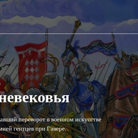
невековья
авший переворот в военном искусстве
мией гентцев при Гавере.