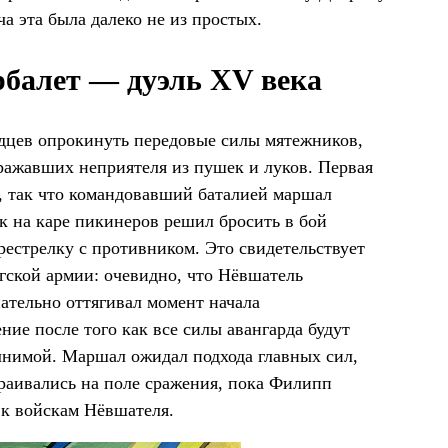
ча эта была далеко не из простых.
рбалет — дуэль XV века
ндцев опрокинуть передовые силы мятежников,
ражавших неприятеля из пушек и луков. Первая
й, так что командовавший баталией маршал
к на каре пикинеров решил бросить в бой
рестрелку с противником. Это свидетельствует
гской армии: очевидно, что Нёвшатель
ательно оттягивал момент начала
ние после того как все силы авангарда будут
лнимой. Маршал ожидал подхода главных сил,
раивались на поле сражения, пока Филипп
к войскам Нёвшателя.