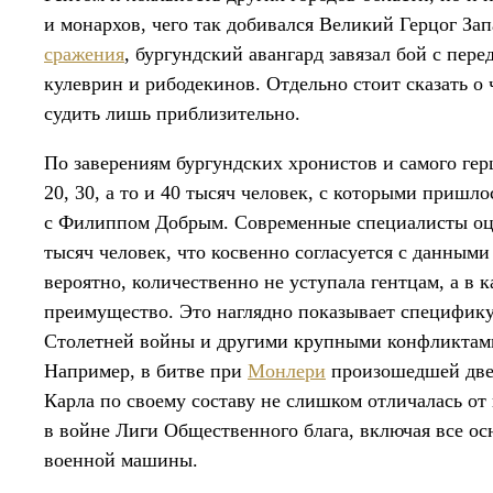
и монархов, чего так добивался Великий Герцог Зап
сражения
, бургундский авангард завязал бой с пер
кулеврин и рибодекинов. Отдельно стоит сказать о
судить лишь приблизительно.
По заверениям бургундских хронистов и самого ге
20, 30, а то и 40 тысяч человек, с которыми пришло
с Филиппом Добрым. Современные специалисты оце
тысяч человек, что косвенно согласуется с данными
вероятно, количественно не уступала гентцам, а в 
преимущество. Это наглядно показывает специфик
Столетней войны и другими крупными конфликтам
Например, в битве при
Монлери
произошедшей двен
Карла по своему составу не слишком отличалась о
в войне Лиги Общественного блага, включая все о
военной машины.