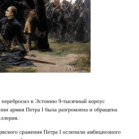
в перебросил в Эстонию 9-тысячный корпус
нии армия Петра I была разгромлена и обращена
иллерия.
арвского сражения Петра I ослепили амбициозного