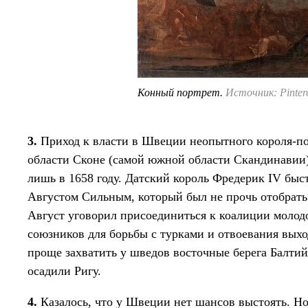
Конный портрет.
Источник: Pintere
3.
Приход к власти в Швеции неопытного короля-по
области Сконе (самой южной области Скандинавии),
лишь в 1658 году. Датский король Фредерик IV бы
Августом Сильным, который был не прочь отобрать
Август уговорил присоединиться к коалиции молодог
союзников для борьбы с турками и отвоевания выхо
проще захватить у шведов восточные берега Балтий
осадили Ригу.
4.
Казалось, что у Швеции нет шансов выстоять. Н