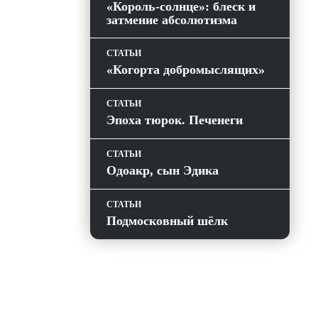
«Король-солнце»: блеск и
затмение абсолютизма
СТАТЬИ
«Когорта добромыслящих»
СТАТЬИ
Эпоха тюрок. Печенеги
СТАТЬИ
Одоакр, сын Эдика
СТАТЬИ
Подмосковный шёлк