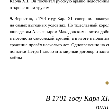
Карла XII. Он посчитал русскую армию недостойны
откровенным трусом.
9.
Вероятно, в 1701 году Карл XII совершил роков
на самых выгодных условиях. Но тщеславный корол
«шведским Александром Македонским», хотел доби
в погоню за саксонской армией, а в итоге в попыт
сражение провёл несколько лет. Одновременно на с
попытки Петра I заключить мирный договор и заста
войны.
В 1701 году Карл XI
оши