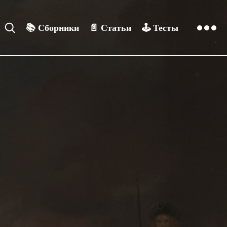
📚
Сборники
📄
Статьи
🕹️
Тесты