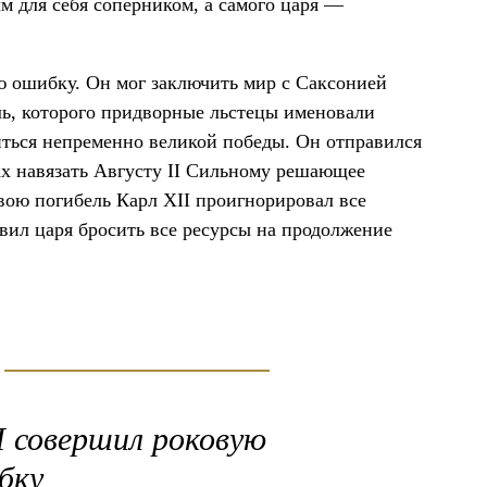
м для себя соперником, а самого царя —
ую ошибку. Он мог заключить мир с Саксонией
ь, которого придворные льстецы именовали
ться непременно великой победы. Он отправился
ках навязать Августу II Сильному решающее
вою погибель Карл XII проигнорировал все
вил царя бросить все ресурсы на продолжение
I совершил роковую
бку