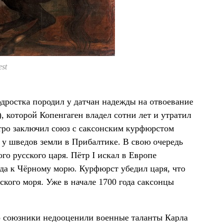
st
дростка породил у датчан надежды на отвоевание
 которой Копенгаген владел сотни лет и утратил
стро заключил союз с саксонским курфюрстом
 у шведов земли в Прибалтике. В свою очередь
о русского царя. Пётр I искал в Европе
да к Чёрному морю. Курфюрст убедил царя, что
ского моря. Уже в начале 1700 года саксонцы
о союзники недооценили военные таланты Карла