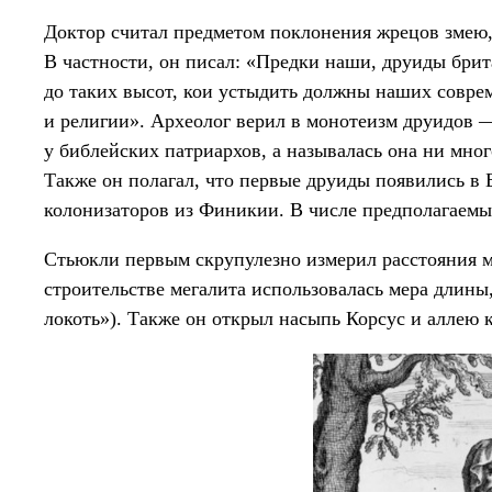
Доктор считал предметом поклонения жрецов змею,
В частности, он писал: «Предки наши, друиды брита
до таких высот, кои устыдить должны наших совр
и религии». Археолог верил в монотеизм друидов 
у библейских патриархов, а называлась она ни мно
Также он полагал, что первые друиды появились в 
колонизаторов из Финикии. В числе предполагаемы
Стьюкли первым скрупулезно измерил расстояния 
строительстве мегалита использовалась мера длин
локоть»). Также он открыл насыпь Корсус и аллею к