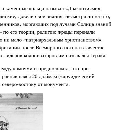
 а каменные кольца называл «Драконтиями».
нские, довели свои знания, несмотря ни на что,
еменников, моргающих под лучами Солнца знаний
— по его теории, религию жрецы переняли
го ни мало «патриархальным христианством».
Британии после Всемирного потопа в качестве
х лидеров колонизаторов им назывался Геракл.
между камнями и предположил, что при
ы, равнявшаяся 20 дюймам («друидический
 северо-востоку от монумента.