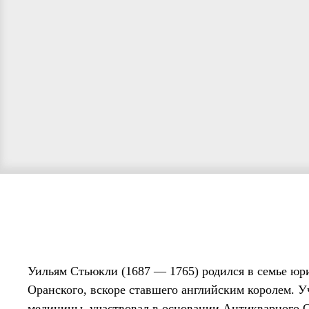
Уильям Стьюкли (1687 — 1765) родился в семье юрис
Оранского, вскоре ставшего английским королем. У
медицины, участвовал в основании Антикварного О