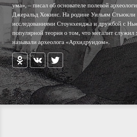
ума», – писал об основателе полевой археолог
Джеральд Хокинс. На родине Уильям Стьюкли 
исследованиями Стоунхенджа и дружбой с Нью
популярной теория о том, что мегалит служил
называли археолога «Архидруидом».