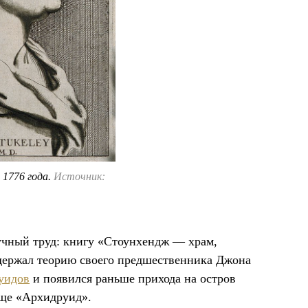
 1776 года.
Источник:
учный труд: книгу «Стоунхендж — храм,
держал теорию своего предшественника Джона
руидов
и появился раньше прихода на остров
ище «Архидруид».