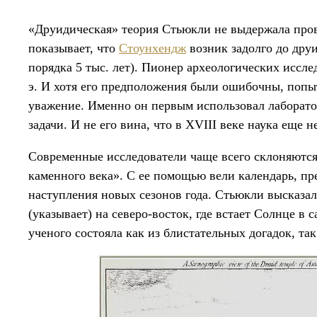
«Друидическая» теория Стьюкли не выдержала про
показывает, что
Стоунхендж
возник задолго до друи
порядка 5 тыс. лет). Пионер археологических исслед
э. И хотя его предположения были ошибочны, попы
уважение. Именно он первым использовал лаборато
задачи. И не его вина, что в XVIII веке наука еще н
Современные исследователи чаще всего склоняются
каменного века». С ее помощью вели календарь, пр
наступления новых сезонов года. Стьюкли высказалс
(указывает) на северо-восток, где встает Солнце в
ученого состояла как из блистательных догадок, та