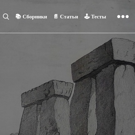
📚
Сборники
📄
Статьи
🕹️
Тесты