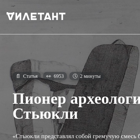
📄
Статья
👀
6953
🕓
2 минуты
Пионер археолог
Стьюкли
«Стьюкли представлял собой гремучую смесь 