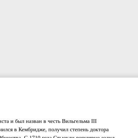
та и был назван в честь Вильгельма III
чился в Кембридже, получил степень доктора
бщества. С 1710 года Стьюкли регулярно ездил