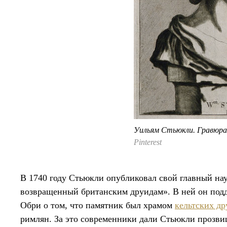
Уильям Стьюкли. Гравюра
Pinterest
В 1740 году Стьюкли опубликовал свой главный на
возвращенный британским друидам». В ней он под
Обри о том, что памятник был храмом
кельтских д
римлян. За это современники дали Стьюкли прозв