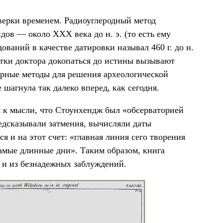
верки временем. Радиоуглеродный метод
дов — около XXX века до н. э. (то есть ему
ований в качестве датировки называл 460 г. до н.
тки доктора докопаться до истины вызывают
рные методы для решения археологической
е шагнула так далеко вперед, как сегодня.
 к мысли, что Стоунхендж был «обсерваторией
едсказывали затмения, вычисляли даты
я и на этот счет: «главная линия сего творения
 самые длинные дни». Таким образом, книга
к и из безнадежных заблуждений.