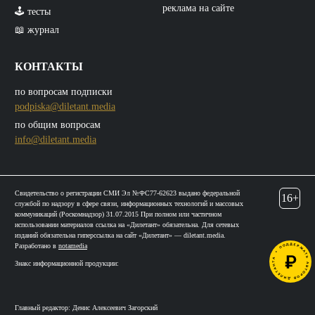
реклама на сайте
🕹️ тесты
📖 журнал
КОНТАКТЫ
по вопросам подписки
podpiska@diletant.media
по общим вопросам
info@diletant.media
Свидетельство о регистрации СМИ Эл №ФС77-62623 выдано федеральной
16+
службой по надзору в сфере связи, информационных технологий и массовых
коммуникаций (Роскомнадзор) 31.07.2015 При полном или частичном
использовании материалов ссылка на «Дилетант» обязательна. Для сетевых
изданий обязательна гиперссылка на сайт «Дилетант» — diletant.media.
Разработано в
notamedia
Знакс информационной продукции:
Главный редактор: Денис Алексеевич Загорский