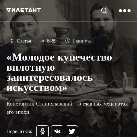
📄
Статья
👀
6469
🕓
1 минута
«Молодое купечество
вплотную
заинтересовалось
искусством»
Константин Станиславский – о главных меценатах
его эпохи.
Поделиться: