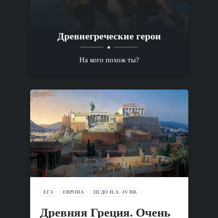
Древнегреческие герои
На кого похож ты?
ЕГЭ
ЕВРОПА
III ДО Н.Э. -IV ВВ.
Древняя Греция. Очень