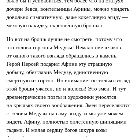
было бы и успокоиться, тем более что на статуях
дочери Зевса, воительницы Афины, можно увидеть
довольно симпатичную, даже кокетливую эгиду —
меховую накидку, скреплённую брошью.
Но вот на брошь лучше не смотреть, потому что
это голова горгоны Медузы! Немало смельчаков
от одного такого взгляда обращались в камень.
Герой Персей подарил Афине эту страшную
добычу, обезглавив Медузу, единственную
смертную из горгон. Но внимание: не только взгляд
этой броши ужасен, но и волосы! Это змеи. И тут
древнегреческие поэты и художники уносятся
на крыльях своего воображения. Змеи переселяются
с головы Медузы на саму эгиду, и мы уже можем
видеть Афину, полностью оплетённую шипящими
гадами. И милая сердцу богов шкура козы