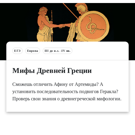
ЕГЭ
Европа
III до н.э. -IV вв.
Мифы Древней Греции
Сможешь отличить Афину от Артемиды? А
установить последовательность подвигов Геракла?
Проверь свои знания о древнегреческой мифологии.