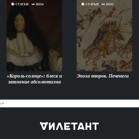
📚
СТАТЬИ
👀
36354
📚
СТАТЬИ
👀
29255
«Король-солнце»: блеск и
Эпоха тюрок. Печенеги
затмение абсолютизма
->