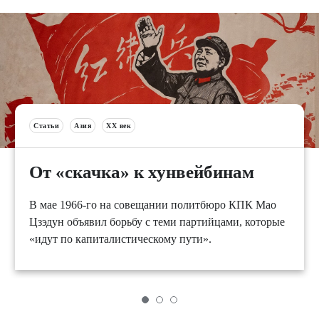
Статьи
Азия
XX век
От «скачка» к хунвейбинам
В мае 1966-го на совещании политбюро КПК Мао
Цзэдун объявил борьбу с теми партийцами, которые
«идут по капиталистическому пути».