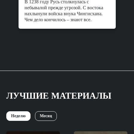
В 1238 году Русь столкнулась с
небывалой прежде угрозой. С востока
нахлынули войска внука Чингисхана.
Чем дело кончилось – знают все.
ЛУЧШИЕ МАТЕРИАЛЫ
Неделю
Месяц