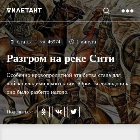
📄
Статья
👀
46974
🕓
1 минута
Разгром на реке Сити
Особенно кровопролитной эта битва стала для
войска владимирского князя Юрия Всеволодовича:
оно было разбито наголо.
Поделиться: