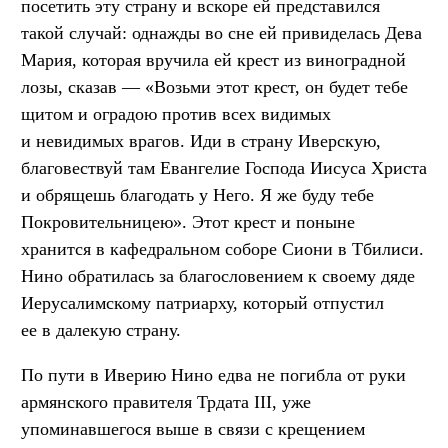
посетить эту страну и вскоре ей представился
такой случай: однажды во сне ей привиделась Дева
Мария, которая вручила ей крест из виноградной
лозы, сказав — «Возьми этот крест, он будет тебе
щитом и оградою против всех видимых
и невидимых врагов. Иди в страну Иверскую,
благовествуй там Евангелие Господа Иисуса Христа
и обрящешь благодать у Него. Я же буду тебе
Покровительницею». Этот крест и поныне
хранится в кафедральном соборе Сиони в Тбилиси.
Нино обратилась за благословением к своему дяде
Иерусалимскому патриарху, который отпустил
ее в далекую страну.
По пути в Иверию Нино едва не погибла от руки
армянского правителя Трдата III, уже
упоминавшегося выше в связи с крещением