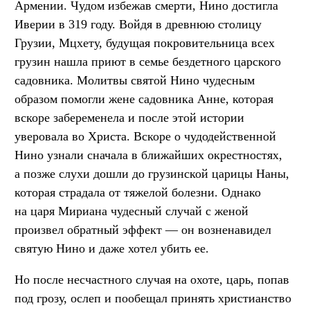
Армении. Чудом избежав смерти, Нино достигла
Иверии в 319 году. Войдя в древнюю столицу
Грузии, Мцхету, будущая покровительница всех
грузин нашла приют в семье бездетного царского
садовника. Молитвы святой Нино чудесным
образом помогли жене садовника Анне, которая
вскоре забеременела и после этой истории
уверовала во Христа. Вскоре о чудодейственной
Нино узнали сначала в ближайших окрестностях,
а позже слухи дошли до грузинской царицы Наны,
которая страдала от тяжелой болезни. Однако
на царя Мириана чудесный случай с женой
произвел обратный эффект — он возненавидел
святую Нино и даже хотел убить ее.
Но после несчастного случая на охоте, царь, попав
под грозу, ослеп и пообещал принять христианство