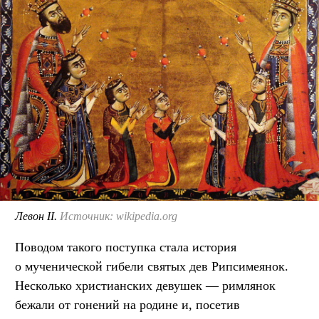
Левон II.
Источник: wikipedia.org
Поводом такого поступка стала история
о мученической гибели святых дев Рипсимеянок.
Несколько христианских девушек — римлянок
бежали от гонений на родине и, посетив