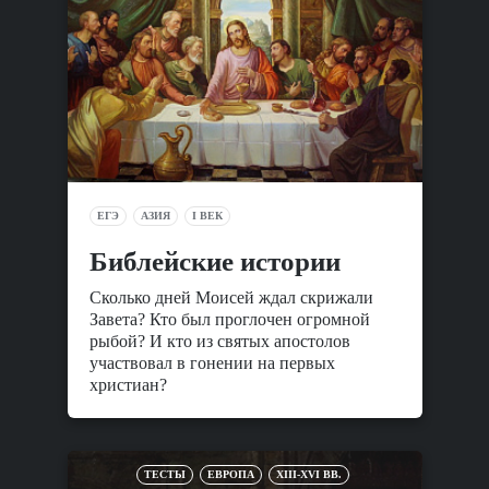
ЕГЭ
АЗИЯ
I ВЕК
Библейские истории
Сколько дней Моисей ждал скрижали
Завета? Кто был проглочен огромной
рыбой? И кто из святых апостолов
участвовал в гонении на первых
христиан?
ТЕСТЫ
ЕВРОПА
XIII-XVI ВВ.