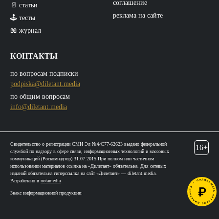
соглашение
📄 статьи
реклама на сайте
🕹️ тесты
📖 журнал
КОНТАКТЫ
по вопросам подписки
podpiska@diletant.media
по общим вопросам
info@diletant.media
Свидетельство о регистрации СМИ Эл №ФС77-62623 выдано федеральной
16+
службой по надзору в сфере связи, информационных технологий и массовых
коммуникаций (Роскомнадзор) 31.07.2015 При полном или частичном
использовании материалов ссылка на «Дилетант» обязательна. Для сетевых
изданий обязательна гиперссылка на сайт «Дилетант» — diletant.media.
Разработано в
notamedia
Знакс информационной продукции: