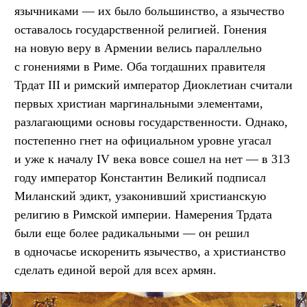
язычниками — их было большинство, а язычество
оставалось государственной религией. Гонения
на новую веру в Армении велись параллельно
с гонениями в Риме. Оба тогдашних правителя
Трдат III и римский император Диоклетиан считали
первых христиан маргинальными элементами,
разлагающими основы государственности. Однако,
постепенно гнет на официальном уровне угасал
и уже к началу IV века вовсе сошел на нет — в 313
году император Константин Великий подписал
Миланский эдикт, узаконивший христианскую
религию в Римской империи. Намерения Трдата
были еще более радикальными — он решил
в одночасье искоренить язычество, а христианство
сделать единой верой для всех армян.