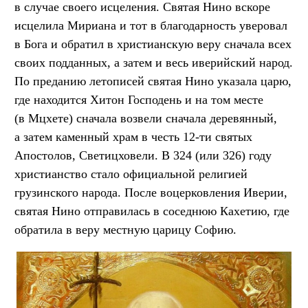
в случае своего исцеления. Святая Нино вскоре
исцелила Мириана и тот в благодарность уверовал
в Бога и обратил в христианскую веру сначала всех
своих подданных, а затем и весь иверийский народ.
По преданию летописей святая Нино указала царю,
где находится Хитон Господень и на том месте
(в Мцхете) сначала возвели сначала деревянный,
а затем каменный храм в честь 12-ти святых
Апостолов, Светицховели. В 324 (или 326) году
христианство стало официальной религией
грузинского народа. После воцерковления Иверии,
святая Нино отправилась в соседнюю Кахетию, где
обратила в веру местную царицу Софию.