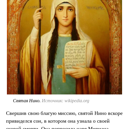
Святая Нино.
Источник: wikipedia.org
Свершив свою благую миссию, святой Нино вскоре
привиделся сон, в котором она узнала о своей
скорой смерти. Она попросила царя Мириана