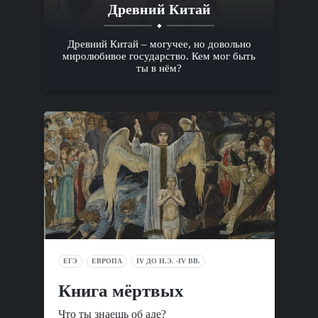
Древний Китай
Древний Китай – могучее, но довольно
миролюбивое государство. Кем мог быть
ты в нём?
ЕГЭ
ЕВРОПА
IV ДО Н.Э. -IV ВВ.
Книга мёртвых
Что ты знаешь об аде?