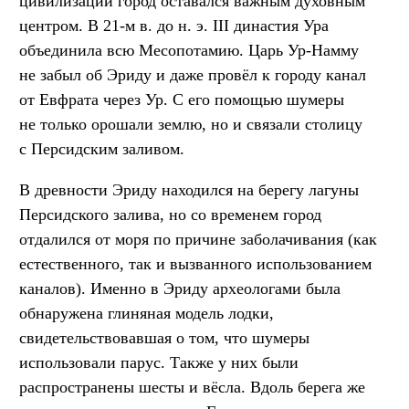
цивилизации город оставался важным духовным
центром. В 21-м в. до н. э. III династия Ура
объединила всю Месопотамию. Царь Ур-Намму
не забыл об Эриду и даже провёл к городу канал
от Евфрата через Ур. С его помощью шумеры
не только орошали землю, но и связали столицу
с Персидским заливом.
В древности Эриду находился на берегу лагуны
Персидского залива, но со временем город
отдалился от моря по причине заболачивания (как
естественного, так и вызванного использованием
каналов). Именно в Эриду археологами была
обнаружена глиняная модель лодки,
свидетельствовавшая о том, что шумеры
использовали парус. Также у них были
распространены шесты и вёсла. Вдоль берега же