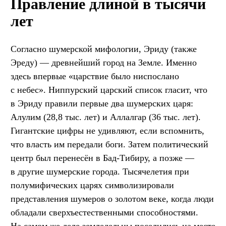
Правление длиной в тысячи
лет
Согласно шумерской мифологии, Эриду (также
Эреду) — древнейший город на Земле. Именно
здесь впервые «царствие было ниспослано
с небес». Ниппурский царский список гласит, что
в Эриду правили первые два шумерских царя:
Алулим (28,8 тыс. лет) и Аллалгар (36 тыс. лет).
Гигантские цифры не удивляют, если вспомнить,
что власть им передали боги. Затем политический
центр был перенесён в Бад-Тибиру, а позже —
в другие шумерские города. Тысячелетия при
полумифических царях символизировали
представления шумеров о золотом веке, когда люди
обладали сверхъестественными способностями.
На самом же деле земледельцы поселились на месте