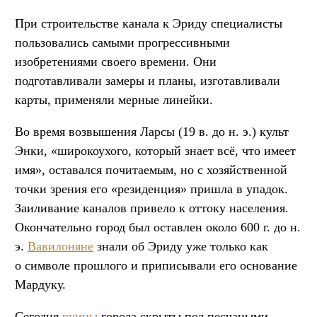
При строительстве канала к Эриду специалисты
пользовались самыми прогрессивными
изобретениями своего времени. Они
подготавливали замеры и планы, изготавливали
карты, применяли мерные линейки.
Во время возвышения Ларсы (19 в. до н. э.) культ
Энки, «широкоухого, который знает всё, что имеет
имя», оставался почитаемым, но с хозяйственной
точки зрения его «резиденция» пришла в упадок.
Заиливание каналов привело к оттоку населения.
Окончательно город был оставлен около 600 г. до н.
э.
Вавилоняне
знали об Эриду уже только как
о символе прошлого и приписывали его основание
Мардуку.
Сегодня
руины
города скрыты под песчаными