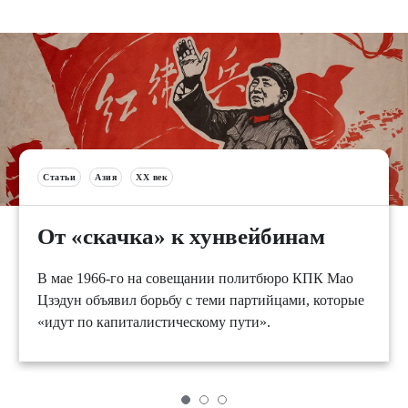
Статьи
Азия
XX век
От «скачка» к хунвейбинам
В мае 1966-го на совещании политбюро КПК Мао
Цзэдун объявил борьбу с теми партийцами, которые
«идут по капиталистическому пути».