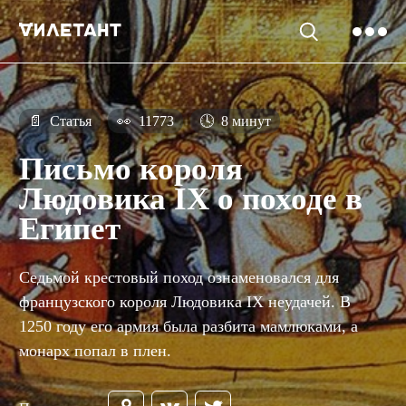
📄
Статья
👀
11773
🕓
8 минут
Письмо короля
Людовика IX о походе в
Египет
Седьмой крестовый поход ознаменовался для
французского короля Людовика IX неудачей. В
1250 году его армия была разбита мамлюками, а
монарх попал в плен.