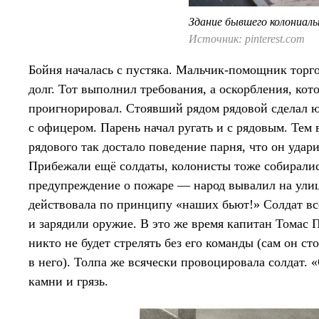
Здание бывшего колониаль
Источник: pinterest.com
Бойня началась с пустяка. Мальчик-помощник торго
долг. Тот выполнил требования, а оскорбления, ко
проигнорировал. Стоявший рядом рядовой сделал ю
с офицером. Парень начал ругать и с рядовым. Тем
рядового так достало поведение парня, что он удар
Прибежали ещё солдаты, колонисты тоже собиралис
предупреждение о пожаре — народ вывалил на улицу
действовала по принципу «наших бьют!» Солдат вс
и зарядили оружие. В это же время капитан Томас П
никто не будет стрелять без его команды (сам он 
в него). Толпа же всячески провоцировала солдат. 
камни и грязь.