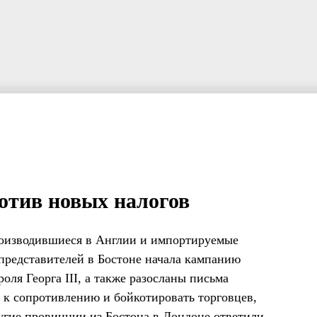
ротив новых налогов
роизводившиеся в Англии и импортируемые
 представителей в Бостоне начала кампанию
оля Георга III, а также разосланы письма
 к сопротивлению и бойкотировать торговцев,
гие провинции из Бостона в Лондоне ответили