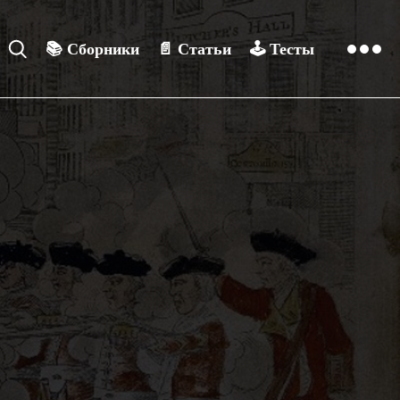
📚
Сборники
📄
Статьи
🕹️
Тесты