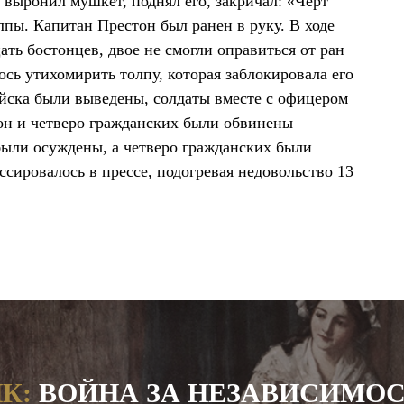
 выронил мушкет, поднял его, закричал: «Чёрт
лпы. Капитан Престон был ранен в руку. В ходе
ть бостонцев, двое не смогли оправиться от ран
ось утихомирить толпу, которая заблокировала его
ойска были выведены, солдаты вместе с офицером
тон и четверо гражданских были обвинены
 были осуждены, а четверо гражданских были
сировалось в прессе, подогревая недовольство 13
К:
ВОЙНА ЗА НЕЗАВИСИМО