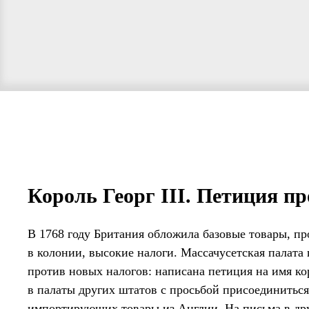
Король Георг III. Петиция п
В 1768 году Британия обложила базовые товары, п
в колонии, высокие налоги. Массачусетская палата
против новых налогов: написана петиция на имя кор
в палаты других штатов с просьбой присоединиться
импортирующих товары из Англии. На письма в дру