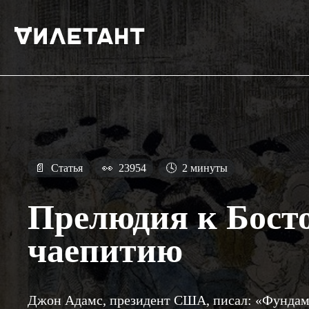
📄
Статья
👀
23954
🕓
2 минуты
Прелюдия к Бост
чаепитию
Джон Адамс, президент США, писал: «Фундам