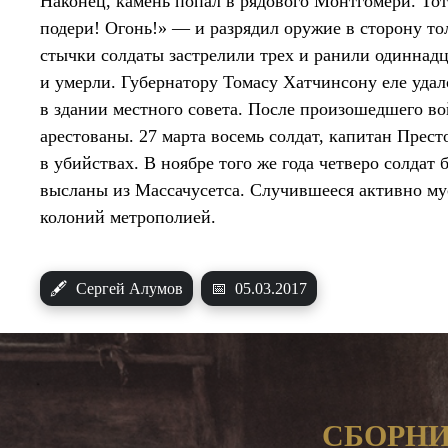
Наконец, камень попал в рядового Монтгомери. Тот
подери! Огонь!» — и разрядил оружие в сторону то
стычки солдаты застрелили трех и ранили одиннадца
и умерли. Губернатору Томасу Хатчинсону еле удал
в здании местного совета. После произошедшего в
арестованы. 27 марта восемь солдат, капитан Прес
в убийствах. В ноябре того же года четверо солдат
высланы из Массачусетса. Случившееся активно мус
колоний метрополией.
🖋
Сергей Алумов
📅
05.03.2017
СБОРНИ