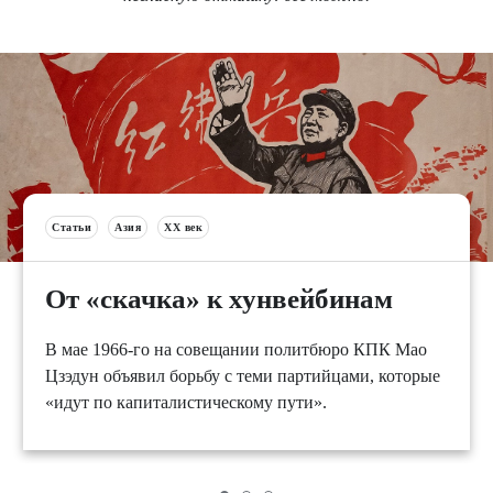
Статьи
Азия
XX век
От «скачка» к хунвейбинам
В мае 1966-го на совещании политбюро КПК Мао
Цзэдун объявил борьбу с теми партийцами, которые
«идут по капиталистическому пути».