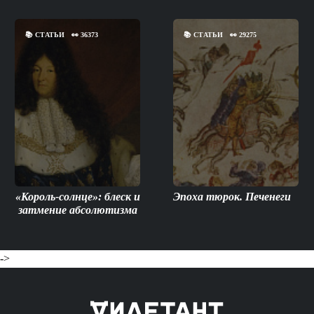
📚
СТАТЬИ
👀
36373
📚
СТАТЬИ
👀
29275
«Король-солнце»: блеск и
Эпоха тюрок. Печенеги
затмение абсолютизма
->