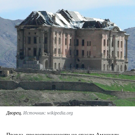
Дворец.
Источник: wikipedia.org
Правда, предосторожности не спасли Амануллу-