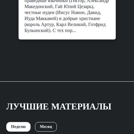
праведные язычники (Гектор, Александр
Македонский, Гай Юлий Цезарь),
честные иудеи (Иисус Навин, Давид,
Иуда Маккавей) и добрые христиане
(король Артур, Карл Великий, Готфрид
Бульонский). С тех пор...
ЛУЧШИЕ МАТЕРИАЛЫ
Неделю
Месяц