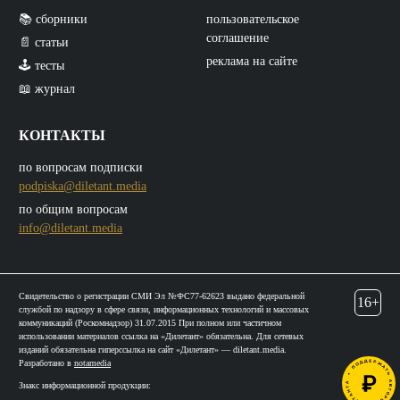
📚 сборники
пользовательское
соглашение
📄 статьи
реклама на сайте
🕹️ тесты
📖 журнал
КОНТАКТЫ
по вопросам подписки
podpiska@diletant.media
по общим вопросам
info@diletant.media
Свидетельство о регистрации СМИ Эл №ФС77-62623 выдано федеральной
16+
службой по надзору в сфере связи, информационных технологий и массовых
коммуникаций (Роскомнадзор) 31.07.2015 При полном или частичном
использовании материалов ссылка на «Дилетант» обязательна. Для сетевых
изданий обязательна гиперссылка на сайт «Дилетант» — diletant.media.
Разработано в
notamedia
Знакс информационной продукции: