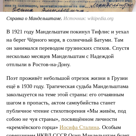
Справка о Мандельштаме.
Источник: wikipedia.org
В 1921 году Мандельштам покинул Тифлис и уехал
на берег Чёрного моря, в солнечный Батуми. Там
он занимался переводом грузинских стихов. Спустя
несколько месяцев Мандельштам с Надеждой
отплыли в Ростов-на-Дону.
Поэт проживёт небольшой отрезок жизни в Грузии
ещё в 1930 году. Трагическая судьба Мандельштама
закольцуется на теме этой страны: его отчаянным
шагом в пропасть, актом самоубийства станет
публичное чтение стихотворения «Мы живём, под
собою не чуя страны», посвящённом личности
«кремлёвского горца»
Иосифа Сталина
. Особым
совещанием НКВД СССР Осип Мандельштам будет