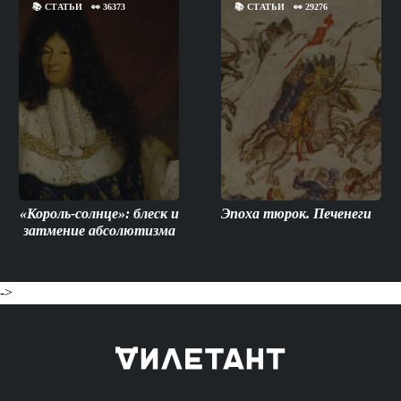
📚
СТАТЬИ
👀
36373
📚
СТАТЬИ
👀
29276
«Король-солнце»: блеск и
Эпоха тюрок. Печенеги
затмение абсолютизма
->