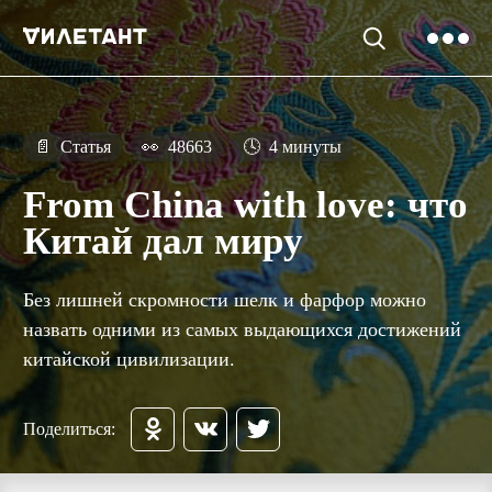
📄
Статья
👀
48663
🕓
4 минуты
From China with love: что
Китай дал миру
Без лишней скромности шелк и фарфор можно
назвать одними из самых выдающихся достижений
китайской цивилизации.
Поделиться: