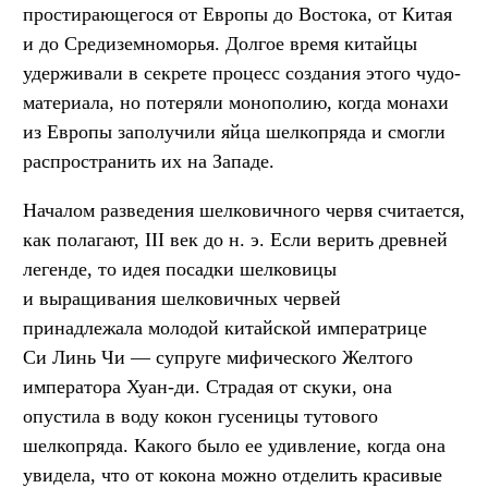
простирающегося от Европы до Востока, от Китая
и до Средиземноморья. Долгое время китайцы
удерживали в секрете процесс создания этого чудо-
материала, но потеряли монополию, когда монахи
из Европы заполучили яйца шелкопряда и смогли
распространить их на Западе.
Началом разведения шелковичного червя считается,
как полагают, III век до н. э. Если верить древней
легенде, то идея посадки шелковицы
и выращивания шелковичных червей
принадлежала молодой китайской императрице
Си Линь Чи — супруге мифического Желтого
императора Хуан-ди. Страдая от скуки, она
опустила в воду кокон гусеницы тутового
шелкопряда. Какого было ее удивление, когда она
увидела, что от кокона можно отделить красивые