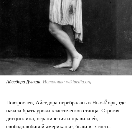
Айседора Дункан.
Источник: wikipedia.org
Повзрослев, Айседора перебралась в Нью-Йорк, где
начала брать уроки классического танца. Строгая
дисциплина, ограничения и правила ей,
свободолюбивой американке, были в тягость.