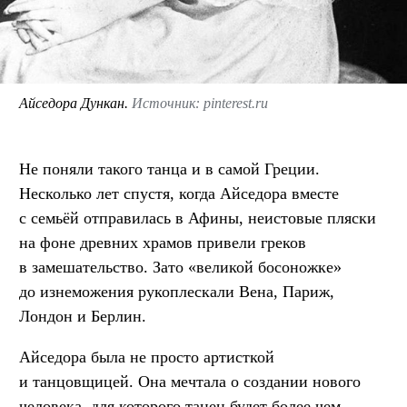
Айседора Дункан.
Источник: pinterest.ru
Не поняли такого танца и в самой Греции.
Несколько лет спустя, когда Айседора вместе
с семьёй отправилась в Афины, неистовые пляски
на фоне древних храмов привели греков
в замешательство. Зато «великой босоножке»
до изнеможения рукоплескали Вена, Париж,
Лондон и Берлин.
Айседора была не просто артисткой
и танцовщицей. Она мечтала о создании нового
человека, для которого танец будет более чем