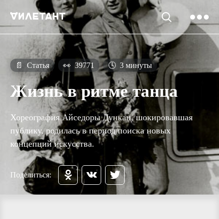
📄
Статья
👀
39771
🕓
3 минуты
Жизнь в ритме танца
Хореография Айседоры Дункан, шокировавшая
публику, родилась в период поиска новых
концепций искусства.
Поделиться: